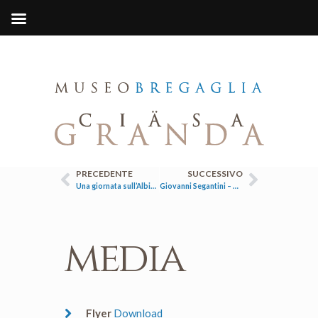
PRECEDENTE
SUCCESSIVO
Una giornata sull’Albigna di Emil Zbinden
Giovanni Segantini – Tra Soglio e Maloja
media
Flyer
Download