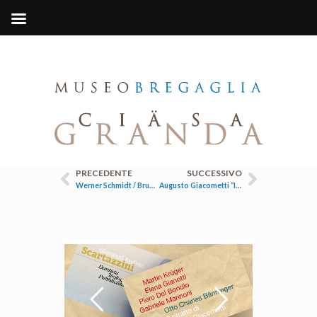
PRECEDENTE
SUCCESSIVO
Werner Schmidt / Bruno ritter
Augusto Giacometti “Il maestro dei colori” e Alberto Giacometti “Paris sans fin”