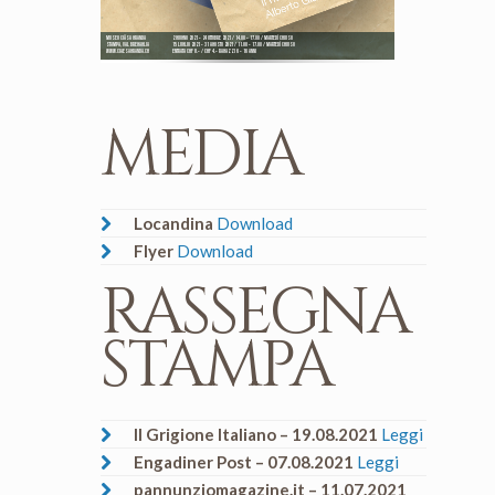
Museo Ciäsa Granda
2 giugno 2021 – 24 ottobre 2021 / 14.00 – 17.00 / martedì chiuso
Stampa, Val Bregaglia
15 luglio 2021 – 31 agosto 2021 / 11.00 – 17.00 / martedì chiuso
www.ciaesagranda.ch
Entrata CHF 8.– / CHF 4.– Ragazzi 6 – 16 anni
MEDIA
Locandina
Download
Flyer
Download
RASSEGNA
STAMPA
Il Grigione Italiano – 19.08.2021
Leggi
Engadiner Post – 07.08.2021
Leggi
pannunziomagazine.it – 11.07.2021