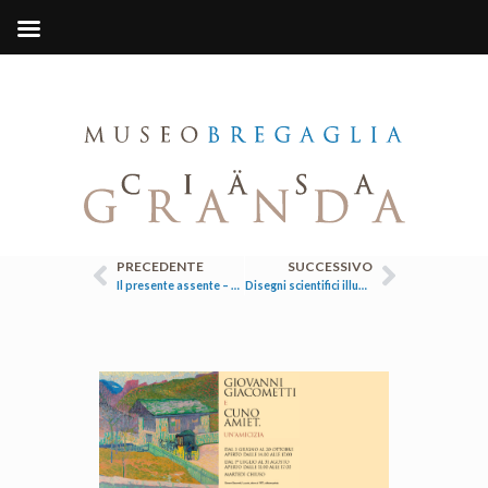
PRECEDENTE
SUCCESSIVO
Il presente assente – Marguerite Hersberger
Disegni scientifici illustrazioni scientifiche