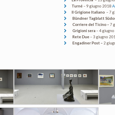
Turné
– 9 giugno 2018
A
Il Grigione Italiano
– 7 g
Bündner Tagblatt Südo
Corriere del Ticino –
7 
Grigioni sera
– 4 giugn
Rete Due
– 3 giugno 20
Engadiner Post –
2 giug